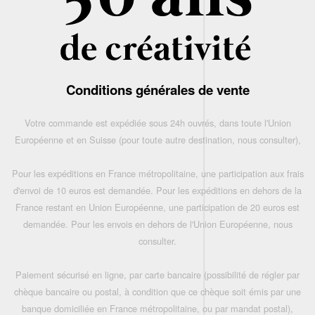
Conditions générales de vente
Votre commande est expédiée sous 24h ouvrés, dans toute l'Union
Européenne et en Suisse (pour toute autre destination, nous consulter),
Pour les expéditions en France métropolitaine, une participation aux frais
d'envoi de 10 euros est demandée. Pour les expéditions en dehors de la
France restant en Union Européenne, une participation de 20 euros est
demandée. Pour les envois en dehors de l'Union Européenne, nous
consulter.
Paiement sécurisé en ligne, par carte bancaire (possibilité de régler par
chèque bancaire ou postal, à condition que ce chèque soit émis par une
banque domiciliée en France métropolitaine, ou par mandat postal),