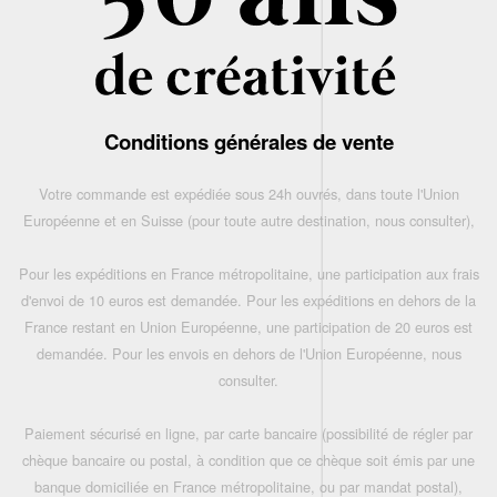
Conditions générales de vente
Votre commande est expédiée sous 24h ouvrés, dans toute l'Union
Européenne et en Suisse (pour toute autre destination, nous consulter),
Pour les expéditions en France métropolitaine, une participation aux frais
d'envoi de 10 euros est demandée. Pour les expéditions en dehors de la
France restant en Union Européenne, une participation de 20 euros est
demandée. Pour les envois en dehors de l'Union Européenne, nous
consulter.
Paiement sécurisé en ligne, par carte bancaire (possibilité de régler par
chèque bancaire ou postal, à condition que ce chèque soit émis par une
banque domiciliée en France métropolitaine, ou par mandat postal),