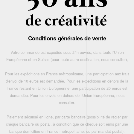
Conditions générales de vente
Votre commande est expédiée sous 24h ouvrés, dans toute l'Union
Européenne et en Suisse (pour toute autre destination, nous consulter),
Pour les expéditions en France métropolitaine, une participation aux frais
d'envoi de 10 euros est demandée. Pour les expéditions en dehors de la
France restant en Union Européenne, une participation de 20 euros est
demandée. Pour les envois en dehors de l'Union Européenne, nous
consulter.
Paiement sécurisé en ligne, par carte bancaire (possibilité de régler par
chèque bancaire ou postal, à condition que ce chèque soit émis par une
banque domiciliée en France métropolitaine, ou par mandat postal),