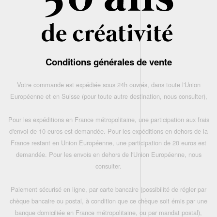
Conditions générales de vente
Votre commande est expédiée sous 24h ouvrés, dans toute l'Union
Européenne et en Suisse (pour toute autre destination, nous consulter),
Pour les expéditions en France métropolitaine, une participation aux frais
d'envoi de 10 euros est demandée. Pour les expéditions en dehors de la
France restant en Union Européenne, une participation de 20 euros est
demandée. Pour les envois en dehors de l'Union Européenne, nous
consulter.
Paiement sécurisé en ligne, par carte bancaire (possibilité de régler par
chèque bancaire ou postal, à condition que ce chèque soit émis par une
banque domiciliée en France métropolitaine, ou par mandat postal),