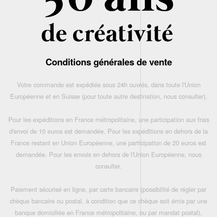
Conditions générales de vente
Votre commande est expédiée sous 24h ouvrés, dans toute l'Union
Européenne et en Suisse (pour toute autre destination, nous consulter),
Pour les expéditions en France métropolitaine, une participation aux frais
d'envoi de 10 euros est demandée. Pour les expéditions en dehors de la
France restant en Union Européenne, une participation de 20 euros est
demandée. Pour les envois en dehors de l'Union Européenne, nous
consulter.
Paiement sécurisé en ligne, par carte bancaire (possibilité de régler par
chèque bancaire ou postal, à condition que ce chèque soit émis par une
banque domiciliée en France métropolitaine, ou par mandat postal),