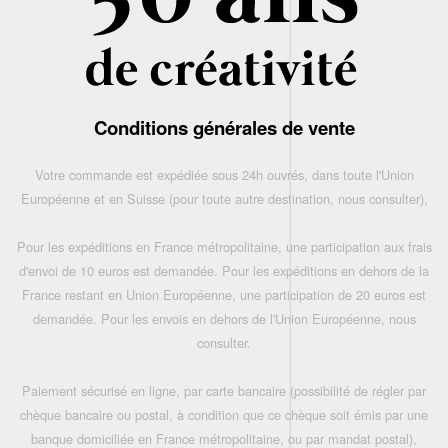
Conditions générales de vente
Votre commande est expédiée sous 24h ouvrés, dans toute l'Union
Européenne et en Suisse (pour toute autre destination, nous consulter),
Pour les expéditions en France métropolitaine, une participation aux frais
d'envoi de 10 euros est demandée. Pour les expéditions en dehors de la
France restant en Union Européenne, une participation de 20 euros est
demandée. Pour les envois en dehors de l'Union Européenne, nous
consulter.
Paiement sécurisé en ligne, par carte bancaire (possibilité de régler par
chèque bancaire ou postal, à condition que ce chèque soit émis par une
banque domiciliée en France métropolitaine, ou par mandat postal),