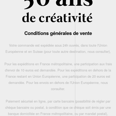
Conditions générales de vente
Votre commande est expédiée sous 24h ouvrés, dans toute l'Union
Européenne et en Suisse (pour toute autre destination, nous consulter),
Pour les expéditions en France métropolitaine, une participation aux frais
d'envoi de 10 euros est demandée. Pour les expéditions en dehors de la
France restant en Union Européenne, une participation de 20 euros est
demandée. Pour les envois en dehors de l'Union Européenne, nous
consulter.
Paiement sécurisé en ligne, par carte bancaire (possibilité de régler par
chèque bancaire ou postal, à condition que ce chèque soit émis par une
banque domiciliée en France métropolitaine, ou par mandat postal),