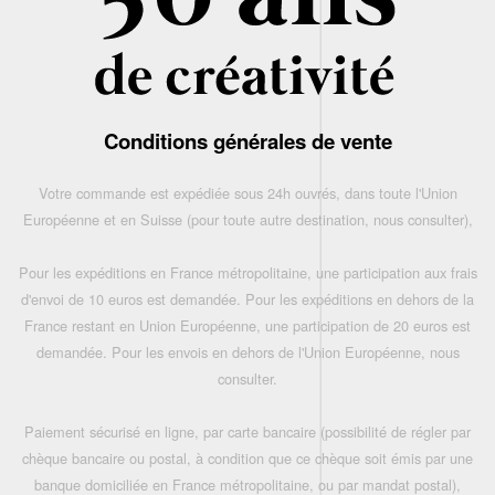
Conditions générales de vente
Votre commande est expédiée sous 24h ouvrés, dans toute l'Union
Européenne et en Suisse (pour toute autre destination, nous consulter),
Pour les expéditions en France métropolitaine, une participation aux frais
d'envoi de 10 euros est demandée. Pour les expéditions en dehors de la
France restant en Union Européenne, une participation de 20 euros est
demandée. Pour les envois en dehors de l'Union Européenne, nous
consulter.
Paiement sécurisé en ligne, par carte bancaire (possibilité de régler par
chèque bancaire ou postal, à condition que ce chèque soit émis par une
banque domiciliée en France métropolitaine, ou par mandat postal),