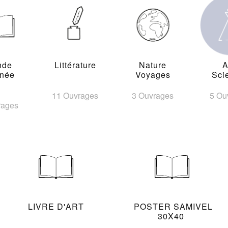
nde
Littérature
Nature
A
inée
Voyages
Sci
11 Ouvrages
3 Ouvrages
5 Ou
rages
LIVRE D'ART
POSTER SAMIVEL
30X40