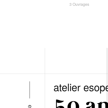
3 Ouvrages
atelier esop