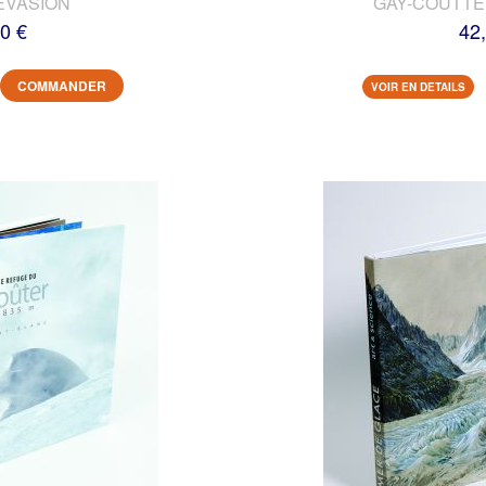
EVASION
GAY-COUTTET
0 €
42
COMMANDER
VOIR EN DETAILS