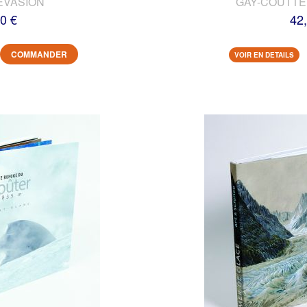
EVASION
GAY-COUTTET
0 €
42
COMMANDER
VOIR EN DETAILS