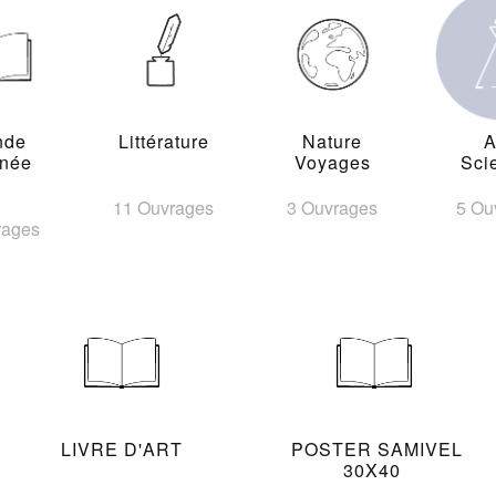
nde
Littérature
Nature
A
inée
Voyages
Sci
11 Ouvrages
3 Ouvrages
5 Ou
rages
LIVRE D'ART
POSTER SAMIVEL
30X40