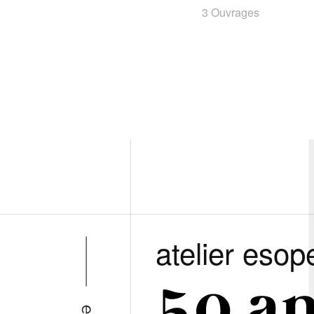
3 Ouvrages
atelier esop