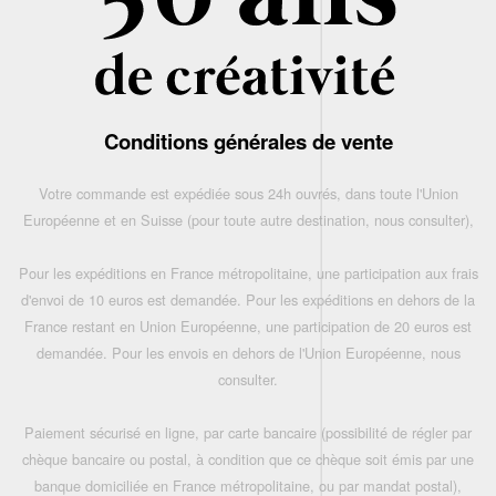
Conditions générales de vente
Votre commande est expédiée sous 24h ouvrés, dans toute l'Union
Européenne et en Suisse (pour toute autre destination, nous consulter),
Pour les expéditions en France métropolitaine, une participation aux frais
d'envoi de 10 euros est demandée. Pour les expéditions en dehors de la
France restant en Union Européenne, une participation de 20 euros est
demandée. Pour les envois en dehors de l'Union Européenne, nous
consulter.
Paiement sécurisé en ligne, par carte bancaire (possibilité de régler par
chèque bancaire ou postal, à condition que ce chèque soit émis par une
banque domiciliée en France métropolitaine, ou par mandat postal),