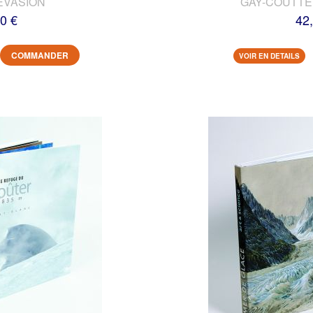
EVASION
GAY-COUTTET
0 €
42
COMMANDER
VOIR EN DETAILS