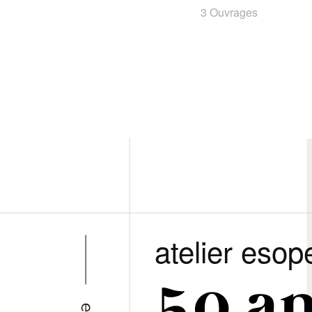
3 Ouvrages
atelier esop