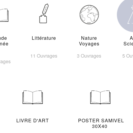
nde
Littérature
Nature
A
inée
Voyages
Sci
11 Ouvrages
3 Ouvrages
5 Ou
rages
LIVRE D'ART
POSTER SAMIVEL
30X40