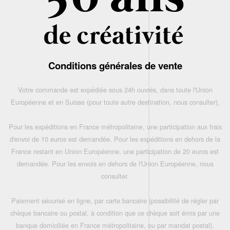
Conditions générales de vente
Votre commande est expédiée sous 24h ouvrés, dans toute l'Union
Européenne et en Suisse (pour toute autre destination, nous consulter),
Pour les expéditions en France métropolitaine, une participation aux frais
d'envoi de 10 euros est demandée. Pour les expéditions en dehors de la
France restant en Union Européenne, une participation de 20 euros est
demandée. Pour les envois en dehors de l'Union Européenne, nous
consulter.
Paiement sécurisé en ligne, par carte bancaire (possibilité de régler par
chèque bancaire ou postal, à condition que ce chèque soit émis par une
banque domiciliée en France métropolitaine, ou par mandat postal),