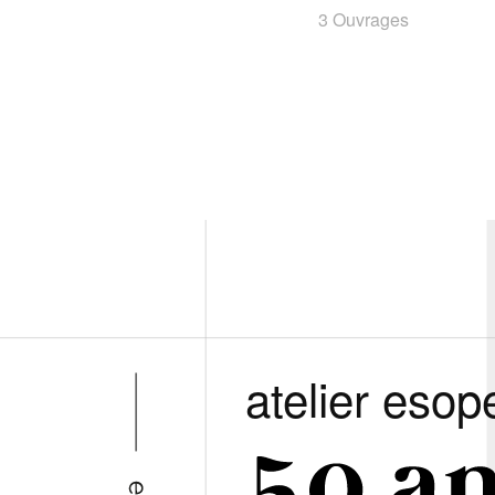
3 Ouvrages
atelier esop