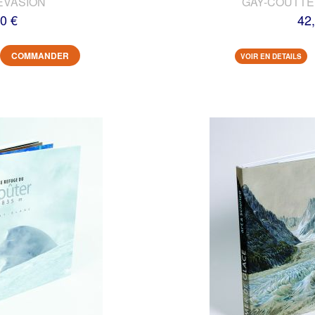
EVASION
GAY-COUTTET
0 €
42
COMMANDER
VOIR EN DETAILS