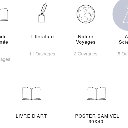
nde
Littérature
Nature
A
inée
Voyages
Sci
11 Ouvrages
3 Ouvrages
5 Ou
rages
LIVRE D'ART
POSTER SAMIVEL
30X40