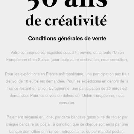
Conditions générales de vente
Votre commande est expédiée sous 24h ouvrés, dans toute l'Union
Européenne et en Suisse (pour toute autre destination, nous consulter),
Pour les expéditions en France métropolitaine, une participation aux frais
d'envoi de 10 euros est demandée. Pour les expéditions en dehors de la
France restant en Union Européenne, une participation de 20 euros est
demandée. Pour les envois en dehors de l'Union Européenne, nous
consulter.
Paiement sécurisé en ligne, par carte bancaire (possibilité de régler par
chèque bancaire ou postal, à condition que ce chèque soit émis par une
banque domiciliée en France métropolitaine, ou par mandat postal),