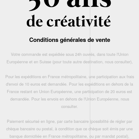
Conditions générales de vente
Votre commande est expédiée sous 24h ouvrés, dans toute l'Union
Européenne et en Suisse (pour toute autre destination, nous consulter),
Pour les expéditions en France métropolitaine, une participation aux frais
d'envoi de 10 euros est demandée. Pour les expéditions en dehors de la
France restant en Union Européenne, une participation de 20 euros est
demandée. Pour les envois en dehors de l'Union Européenne, nous
consulter.
Paiement sécurisé en ligne, par carte bancaire (possibilité de régler par
chèque bancaire ou postal, à condition que ce chèque soit émis par une
banque domiciliée en France métropolitaine, ou par mandat postal),