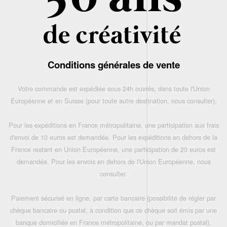
Conditions générales de vente
Votre commande est expédiée sous 24h ouvrés, dans toute l'Union
Européenne et en Suisse (pour toute autre destination, nous consulter),
Pour les expéditions en France métropolitaine, une participation aux frais
d'envoi de 10 euros est demandée. Pour les expéditions en dehors de la
France restant en Union Européenne, une participation de 20 euros est
demandée. Pour les envois en dehors de l'Union Européenne, nous
consulter.
Paiement sécurisé en ligne, par carte bancaire (possibilité de régler par
chèque bancaire ou postal, à condition que ce chèque soit émis par une
banque domiciliée en France métropolitaine, ou par mandat postal),