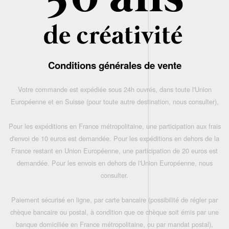
Conditions générales de vente
Votre commande est expédiée sous 24h ouvrés, dans toute l'Union
Européenne et en Suisse (pour toute autre destination, nous consulter),
Pour les expéditions en France métropolitaine, une participation aux frais
d'envoi de 10 euros est demandée. Pour les expéditions en dehors de la
France restant en Union Européenne, une participation de 20 euros est
demandée. Pour les envois en dehors de l'Union Européenne, nous
consulter.
Paiement sécurisé en ligne, par carte bancaire (possibilité de régler par
chèque bancaire ou postal, à condition que ce chèque soit émis par une
banque domiciliée en France métropolitaine, ou par mandat postal),