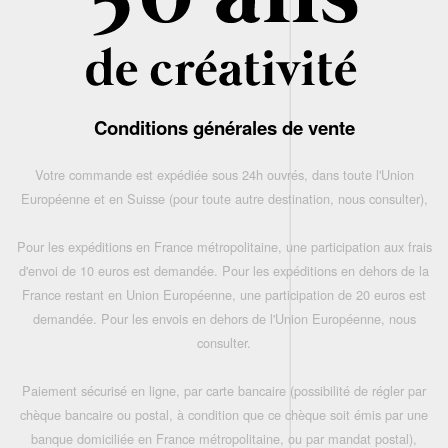
Conditions générales de vente
Votre commande est expédiée sous 24h ouvrés, dans toute l'Union
Européenne et en Suisse (pour toute autre destination, nous consulter),
Pour les expéditions en France métropolitaine, une participation aux frais
d'envoi de 10 euros est demandée. Pour les expéditions en dehors de la
France restant en Union Européenne, une participation de 20 euros est
demandée. Pour les envois en dehors de l'Union Européenne, nous
consulter.
Paiement sécurisé en ligne, par carte bancaire (possibilité de régler par
chèque bancaire ou postal, à condition que ce chèque soit émis par une
banque domiciliée en France métropolitaine, ou par mandat postal),