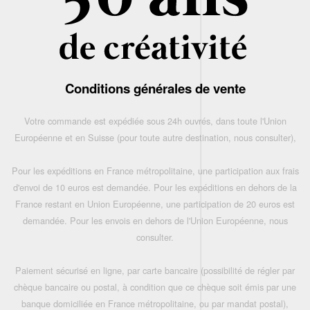
Conditions générales de vente
Votre commande est expédiée sous 24h ouvrés, dans toute l'Union
Européenne et en Suisse (pour toute autre destination, nous consulter),
Pour les expéditions en France métropolitaine, une participation aux frais
d'envoi de 10 euros est demandée. Pour les expéditions en dehors de la
France restant en Union Européenne, une participation de 20 euros est
demandée. Pour les envois en dehors de l'Union Européenne, nous
consulter.
Paiement sécurisé en ligne, par carte bancaire (possibilité de régler par
chèque bancaire ou postal, à condition que ce chèque soit émis par une
banque domiciliée en France métropolitaine, ou par mandat postal),