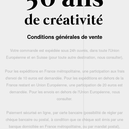
Conditions générales de vente
Votre commande est expédiée sous 24h ouvrés, dans toute l'Union
Européenne et en Suisse (pour toute autre destination, nous consulter),
Pour les expéditions en France métropolitaine, une participation aux frais
d'envoi de 10 euros est demandée. Pour les expéditions en dehors de la
France restant en Union Européenne, une participation de 20 euros est
demandée. Pour les envois en dehors de l'Union Européenne, nous
consulter.
Paiement sécurisé en ligne, par carte bancaire (possibilité de régler par
chèque bancaire ou postal, à condition que ce chèque soit émis par une
banque domiciliée en France métropolitaine, ou par mandat postal),