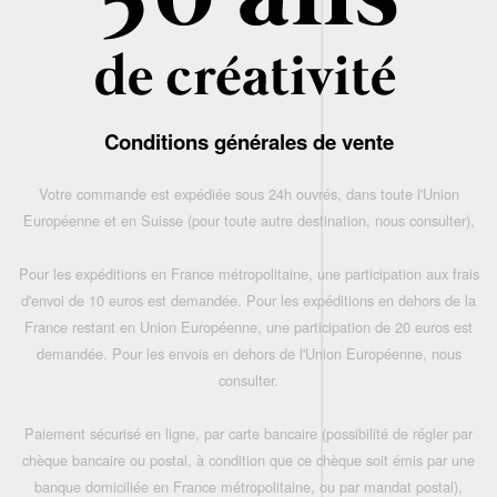
Conditions générales de vente
Votre commande est expédiée sous 24h ouvrés, dans toute l'Union
Européenne et en Suisse (pour toute autre destination, nous consulter),
Pour les expéditions en France métropolitaine, une participation aux frais
d'envoi de 10 euros est demandée. Pour les expéditions en dehors de la
France restant en Union Européenne, une participation de 20 euros est
demandée. Pour les envois en dehors de l'Union Européenne, nous
consulter.
Paiement sécurisé en ligne, par carte bancaire (possibilité de régler par
chèque bancaire ou postal, à condition que ce chèque soit émis par une
banque domiciliée en France métropolitaine, ou par mandat postal),