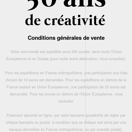
Conditions générales de vente
Votre commande est expédiée sous 24h ouvrés, dans toute l'Union
Européenne et en Suisse (pour toute autre destination, nous consulter),
Pour les expéditions en France métropolitaine, une participation aux frais
d'envoi de 10 euros est demandée. Pour les expéditions en dehors de la
France restant en Union Européenne, une participation de 20 euros est
demandée. Pour les envois en dehors de l'Union Européenne, nous
consulter.
Paiement sécurisé en ligne, par carte bancaire (possibilité de régler par
chèque bancaire ou postal, à condition que ce chèque soit émis par une
banque domiciliée en France métropolitaine, ou par mandat postal),