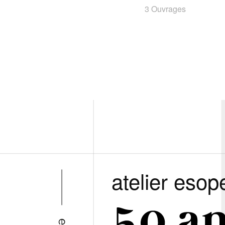
3 Ouvrages
atelier esop