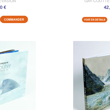
EVASION
GAY-COUTTET
0 €
42
COMMANDER
VOIR EN DETAILS