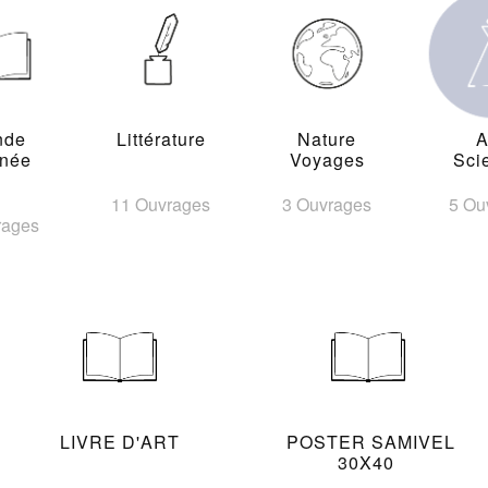
nde
Littérature
Nature
A
inée
Voyages
Sci
11 Ouvrages
3 Ouvrages
5 Ou
rages
LIVRE D'ART
POSTER SAMIVEL
30X40