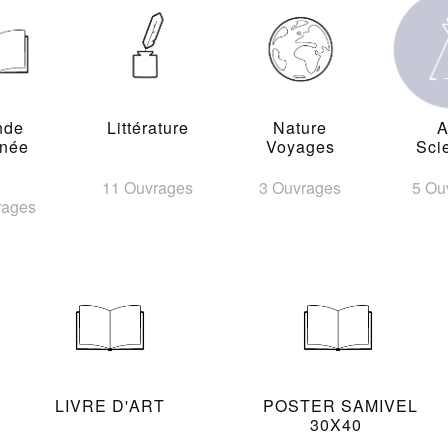
nde
Littérature
Nature
A
inée
Voyages
Sci
11 Ouvrages
3 Ouvrages
5 Ou
rages
LIVRE D'ART
POSTER SAMIVEL
30X40