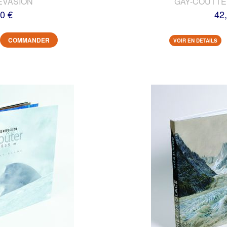
EVASION
GAY-COUTTET
0 €
42
COMMANDER
VOIR EN DETAILS