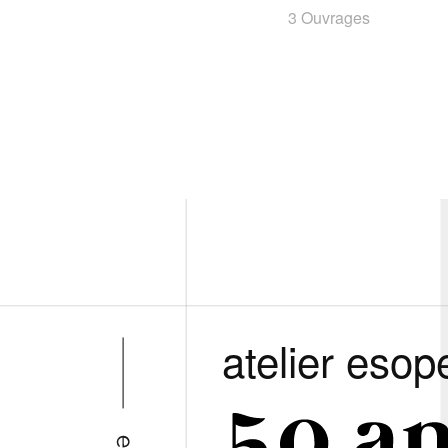
3 Ouvrages
atelier esop