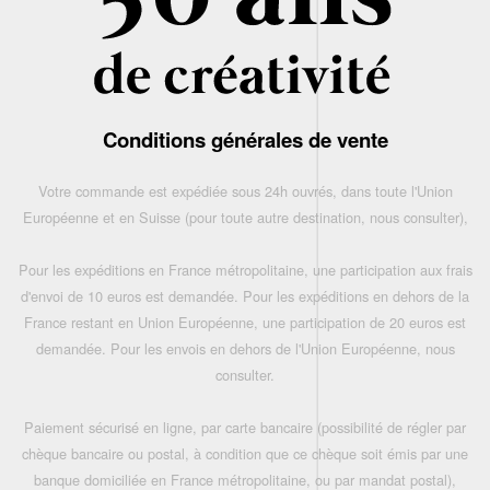
Conditions générales de vente
Votre commande est expédiée sous 24h ouvrés, dans toute l'Union
Européenne et en Suisse (pour toute autre destination, nous consulter),
Pour les expéditions en France métropolitaine, une participation aux frais
d'envoi de 10 euros est demandée. Pour les expéditions en dehors de la
France restant en Union Européenne, une participation de 20 euros est
demandée. Pour les envois en dehors de l'Union Européenne, nous
consulter.
Paiement sécurisé en ligne, par carte bancaire (possibilité de régler par
chèque bancaire ou postal, à condition que ce chèque soit émis par une
banque domiciliée en France métropolitaine, ou par mandat postal),