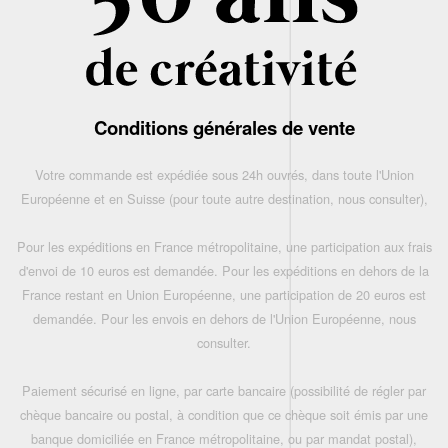
Conditions générales de vente
Votre commande est expédiée sous 24h ouvrés, dans toute l'Union
Européenne et en Suisse (pour toute autre destination, nous consulter),
Pour les expéditions en France métropolitaine, une participation aux frais
d'envoi de 10 euros est demandée. Pour les expéditions en dehors de la
France restant en Union Européenne, une participation de 20 euros est
demandée. Pour les envois en dehors de l'Union Européenne, nous
consulter.
Paiement sécurisé en ligne, par carte bancaire (possibilité de régler par
chèque bancaire ou postal, à condition que ce chèque soit émis par une
banque domiciliée en France métropolitaine, ou par mandat postal),