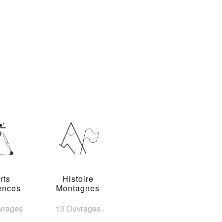
rts
Histoire
ences
Montagnes
vrages
13 Ouvrages