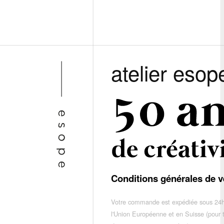
atelier esop
Conditions générales de v
Votre commande est expédiée sous 24h
l'Union Européenne et en Suisse (pour 