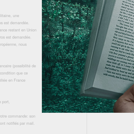
litaine, une
uros est demandée.
rance restant en Union
uros est demandée.
uropéenne, nous
ncaire (possibilité de
 condition que ce
iliée en France
 port,
 votre commande: son
nt notifiés par mail.