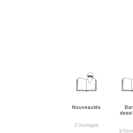
Nouveautés
Ba
dess
2 Ouvrages
2 Ouv