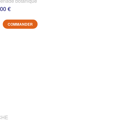
nade botanique
,00 €
COMMANDER
OCHE