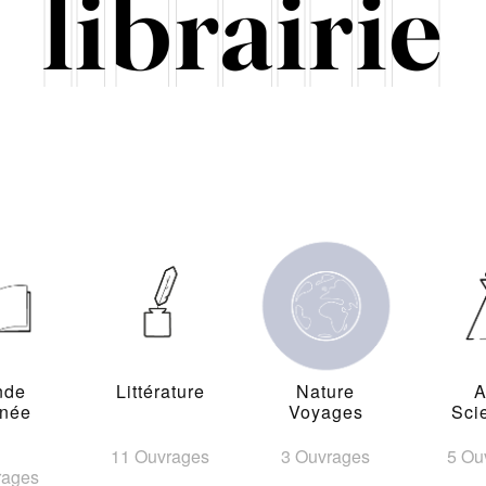
nde
Littérature
Nature
A
inée
Voyages
Sci
11 Ouvrages
3 Ouvrages
5 Ou
rages