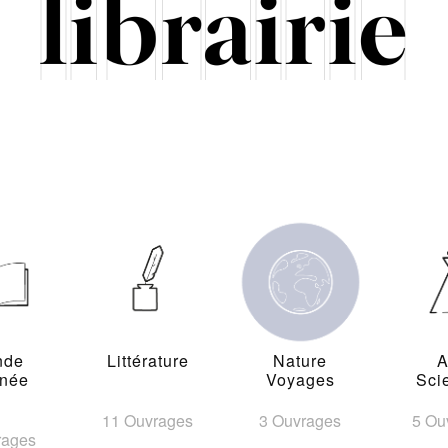
nde
Littérature
Nature
A
inée
Voyages
Sci
11 Ouvrages
3 Ouvrages
5 Ou
rages