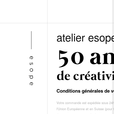
atelier esop
Conditions générales de v
Votre commande est expédiée sous 24h
l'Union Européenne et en Suisse (pour 