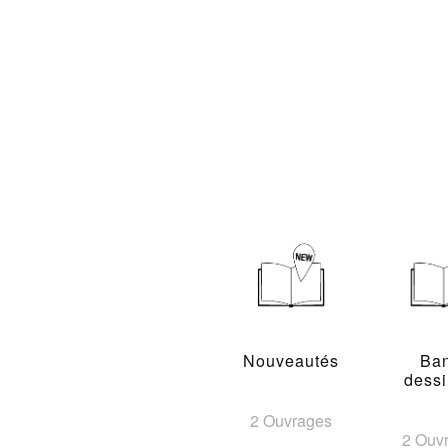
Nouveautés
Ba
dess
2 Ouvrages
2 Ouv