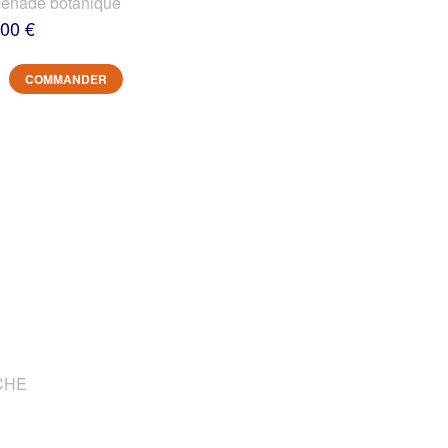
nade botanique
,00 €
COMMANDER
OCHE