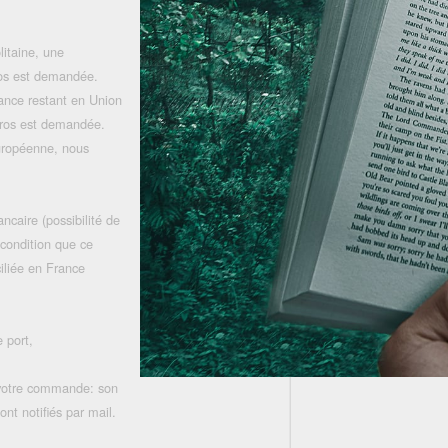
litaine, une
uros est demandée.
rance restant en Union
uros est demandée.
uropéenne, nous
ncaire (possibilité de
 condition que ce
iliée en France
 port,
 votre commande: son
nt notifiés par mail.