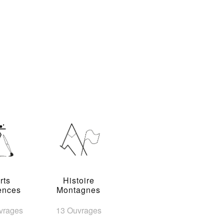
rts
Histoire
ences
Montagnes
vrages
13 Ouvrages