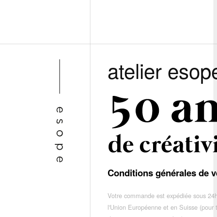
atelier esop
Conditions générales de v
Votre commande est expédiée sous 24h
l'Union Européenne et en Suisse (pour 