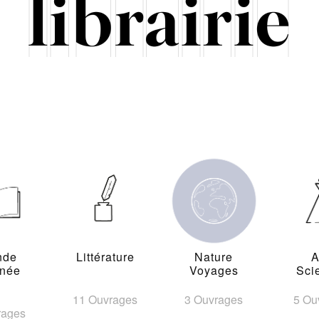
nde
Littérature
Nature
A
inée
Voyages
Sci
11 Ouvrages
3 Ouvrages
5 Ou
rages