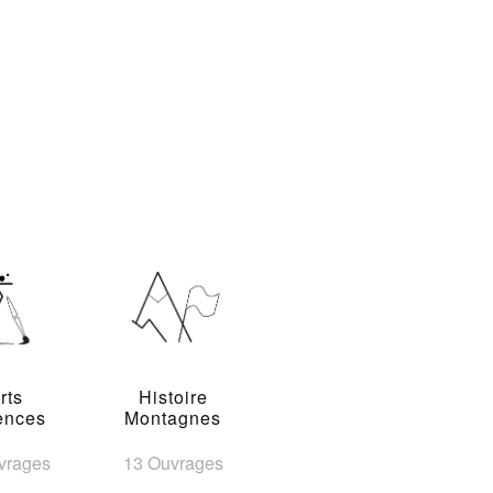
rts
Histoire
ences
Montagnes
vrages
13 Ouvrages