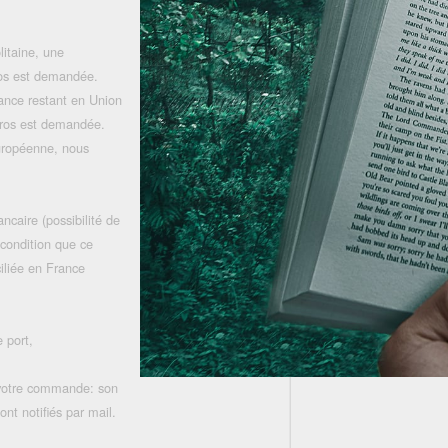
litaine, une
uros est demandée.
rance restant en Union
uros est demandée.
uropéenne, nous
ncaire (possibilité de
 condition que ce
iliée en France
 port,
 votre commande: son
nt notifiés par mail.