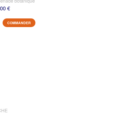
nade botanique
,00 €
COMMANDER
OCHE