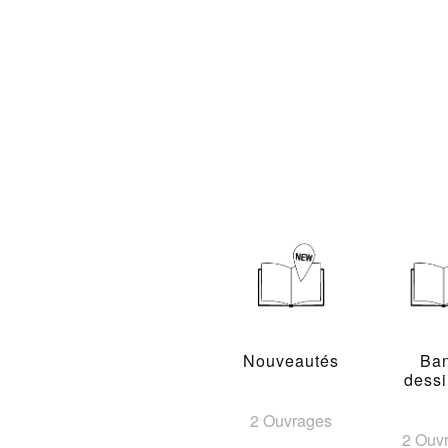
Nouveautés
Ba
dess
2 Ouvrages
2 Ouv