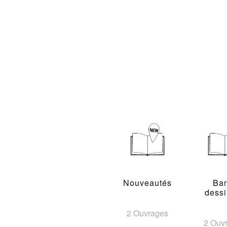
Nouveautés
Ba
dess
2 Ouvrages
2 Ouv