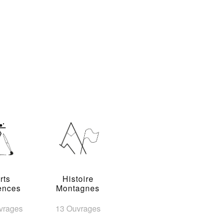
rts
Histoire
ences
Montagnes
vrages
13 Ouvrages