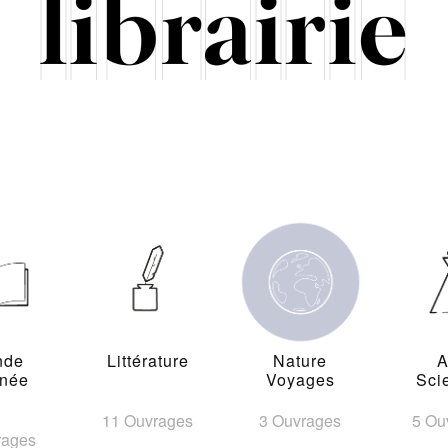
nde
Littérature
Nature
A
inée
Voyages
Sci
11 Ouvrages
3 Ouvrages
5 Ou
rages