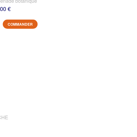
nade botanique
,00 €
COMMANDER
OCHE