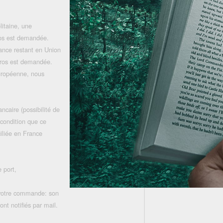
litaine, une
uros est demandée.
rance restant en Union
uros est demandée.
uropéenne, nous
ncaire (possibilité de
 condition que ce
iliée en France
 port,
 votre commande: son
nt notifiés par mail.