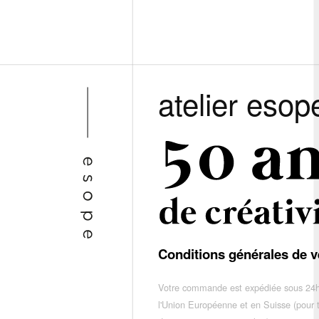
atelier esop
Conditions générales de v
Votre commande est expédiée sous 24h
l'Union Européenne et en Suisse (pour 