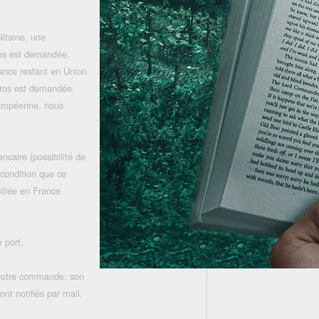
litaine, une
uros est demandée.
rance restant en Union
uros est demandée.
uropéenne, nous
ncaire (possibilité de
 condition que ce
iliée en France
 port,
 votre commande: son
nt notifiés par mail.