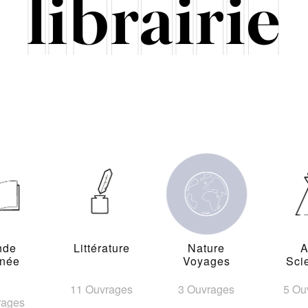
nde
Littérature
Nature
A
inée
Voyages
Sci
11 Ouvrages
3 Ouvrages
5 Ou
rages