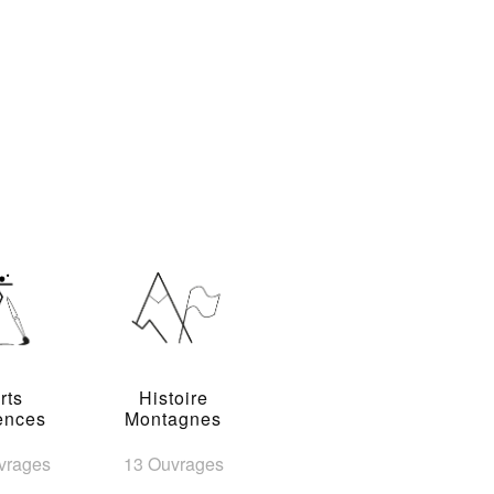
rts
Histoire
ences
Montagnes
vrages
13 Ouvrages