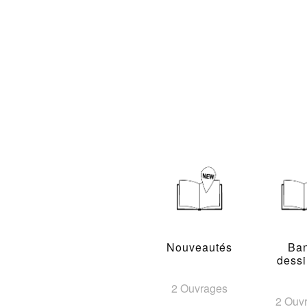
Nouveautés
Ba
dess
2 Ouvrages
2 Ouv