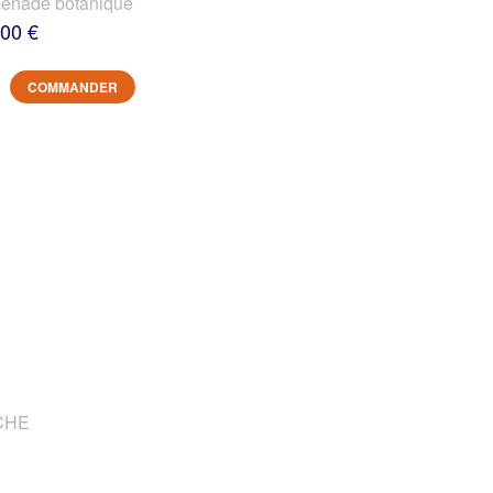
nade botanique
,00 €
COMMANDER
OCHE