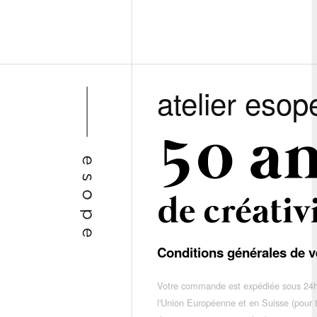
atelier esop
Conditions générales de v
Votre commande est expédiée sous 24h
l'Union Européenne et en Suisse (pour 