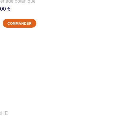
nade botanique
,00 €
COMMANDER
OCHE