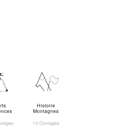
rts
Histoire
ences
Montagnes
vrages
13 Ouvrages