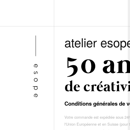
atelier esop
Conditions générales de v
Votre commande est expédiée sous 24h
l'Union Européenne et en Suisse (pour 