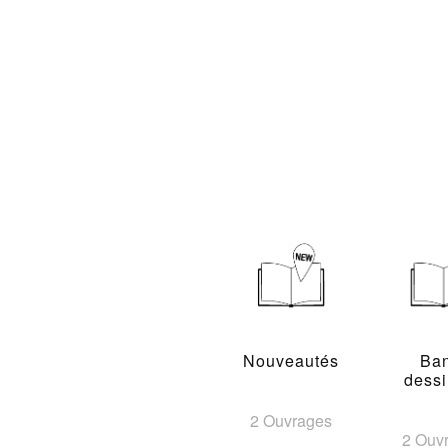
Nouveautés
Ba
dess
2 Ouvrages
2 Ouv