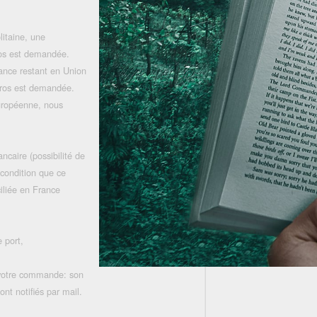
litaine, une
uros est demandée.
rance restant en Union
uros est demandée.
uropéenne, nous
ncaire (possibilité de
 condition que ce
iliée en France
 port,
 votre commande: son
nt notifiés par mail.