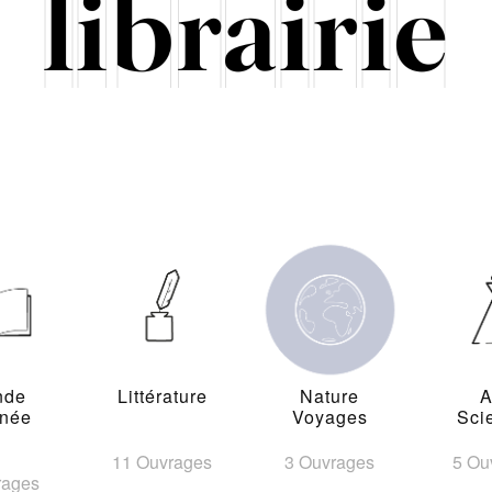
nde
Littérature
Nature
A
inée
Voyages
Sci
11 Ouvrages
3 Ouvrages
5 Ou
rages