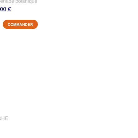
nade botanique
,00 €
COMMANDER
OCHE