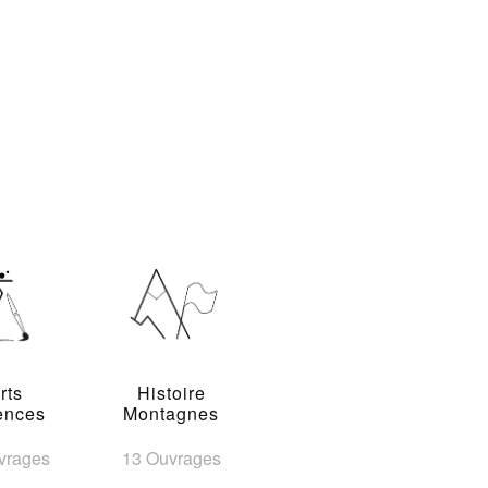
rts
Histoire
ences
Montagnes
vrages
13 Ouvrages