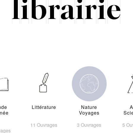
nde
Littérature
Nature
A
inée
Voyages
Sci
11 Ouvrages
3 Ouvrages
5 Ou
rages