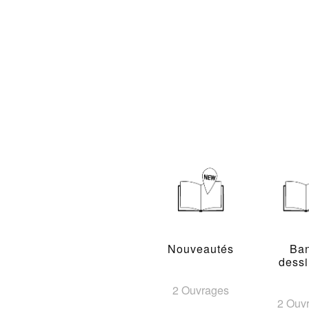
Nouveautés
Ba
dess
2 Ouvrages
2 Ouv