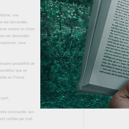
litaine, une
uros est demandée.
rance restant en Union
uros est demandée.
uropéenne, nous
ncaire (possibilité de
 condition que ce
iliée en France
 port,
 votre commande: son
nt notifiés par mail.