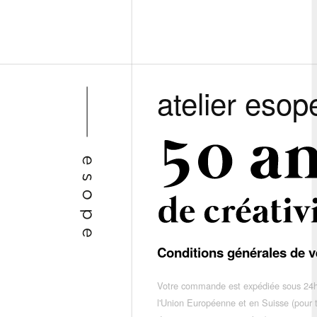
atelier esop
Conditions générales de v
Votre commande est expédiée sous 24h
l'Union Européenne et en Suisse (pour 