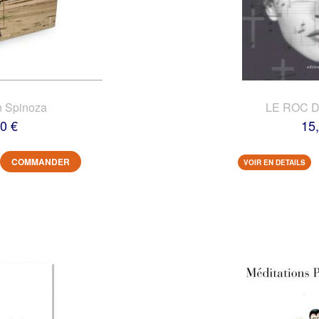
n Spinoza
LE ROC 
0 €
15
COMMANDER
VOIR EN DETAILS