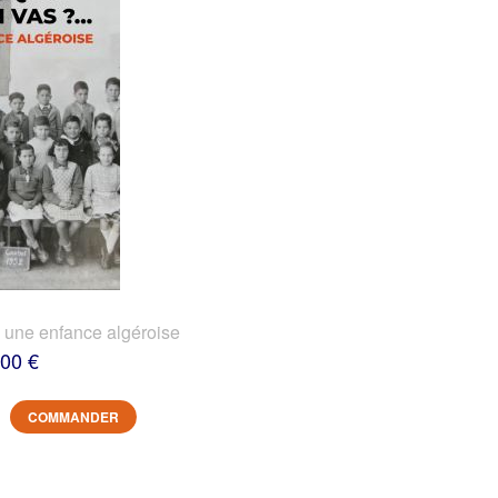
? une enfance algéroise
,00 €
COMMANDER