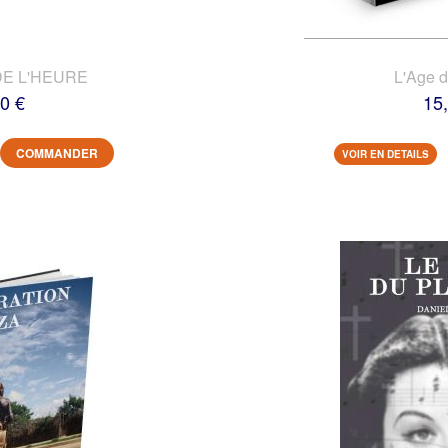
DE L'HEURE
L'Age 
0 €
15
COMMANDER
VOIR EN DETAILS