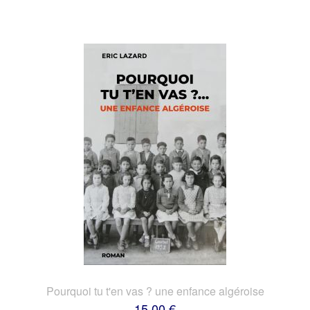
Pourquoi tu t'en vas ? une enfance algéroise
15,00 €