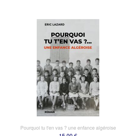
Pourquoi tu t'en vas ? une enfance algéroise
15,00 €