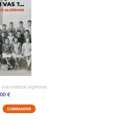
? une enfance algéroise
,00 €
COMMANDER