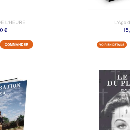
DE L'HEURE
L'Age 
0 €
15
COMMANDER
VOIR EN DETAILS