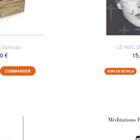
n Spinoza
LE ROC 
0 €
15
COMMANDER
VOIR EN DETAILS