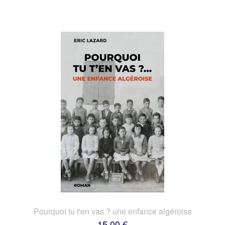
Pourquoi tu t'en vas ? une enfance algéroise
15,00 €