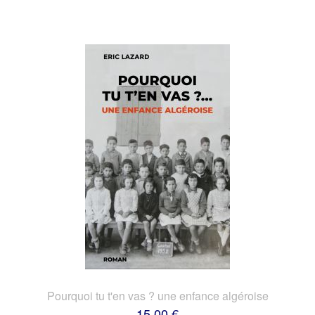
Pourquoi tu t'en vas ? une enfance algéroise
15,00 €