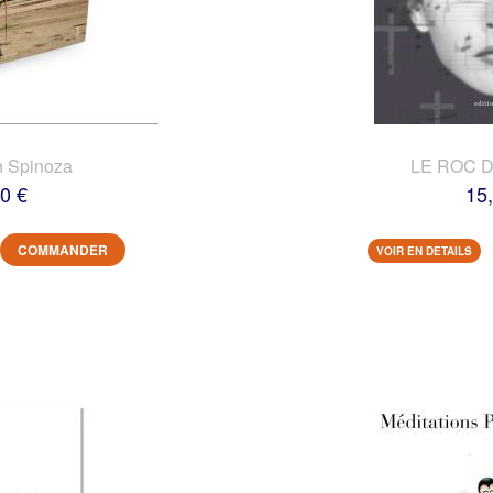
n Spinoza
LE ROC 
0 €
15
COMMANDER
VOIR EN DETAILS