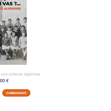
? une enfance algéroise
,00 €
COMMANDER