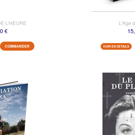
DE L'HEURE
L'Age 
0 €
15
COMMANDER
VOIR EN DETAILS