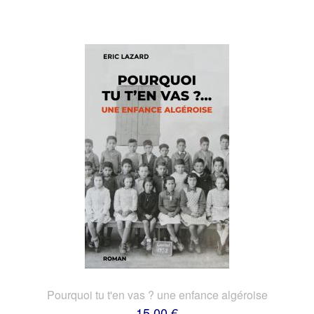
Pourquoi tu t'en vas ? une enfance algéroise
15,00 €