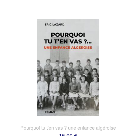
Pourquoi tu t'en vas ? une enfance algéroise
15,00 €