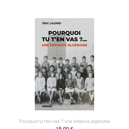
Pourquoi tu t'en vas ? une enfance algéroise
15,00 €