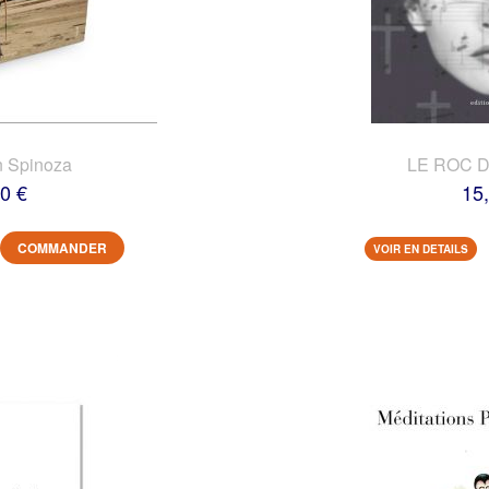
n Spinoza
LE ROC 
0 €
15
COMMANDER
VOIR EN DETAILS