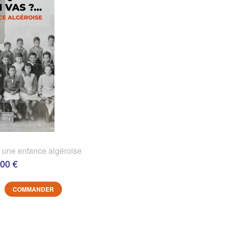
? une enfance algéroise
,00 €
COMMANDER