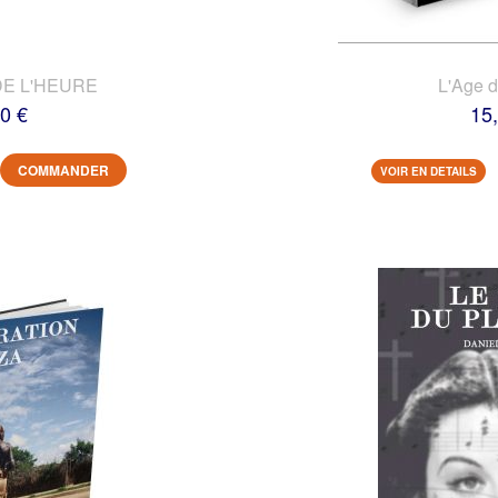
DE L'HEURE
L'Age 
0 €
15
COMMANDER
VOIR EN DETAILS