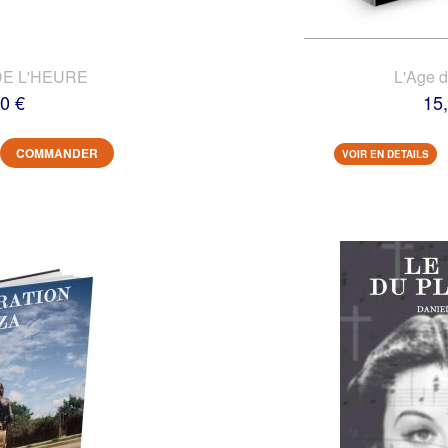
DE L'HEURE
L'Age 
0 €
15
COMMANDER
VOIR EN DETAILS