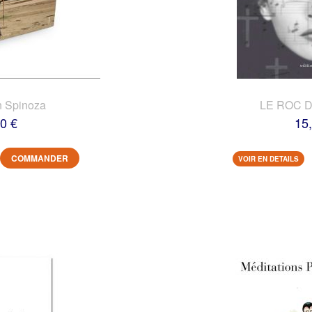
n Spinoza
LE ROC 
0 €
15
COMMANDER
VOIR EN DETAILS