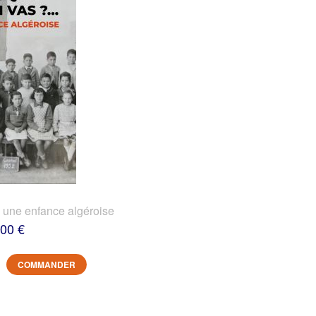
? une enfance algéroise
,00 €
COMMANDER