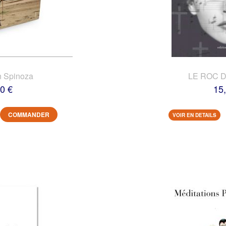
n Spinoza
LE ROC 
0 €
15
COMMANDER
VOIR EN DETAILS