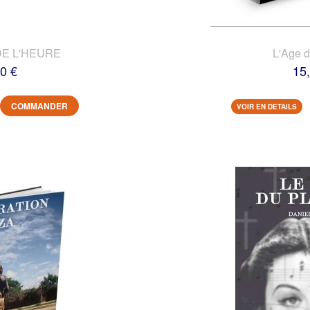
DE L'HEURE
L'Age 
0 €
15
COMMANDER
VOIR EN DETAILS