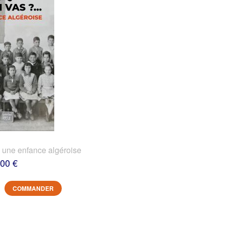
? une enfance algéroise
,00 €
COMMANDER