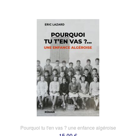
Pourquoi tu t'en vas ? une enfance algéroise
15,00 €