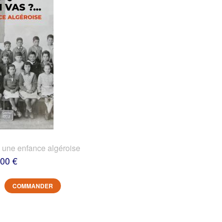
? une enfance algéroise
,00 €
COMMANDER