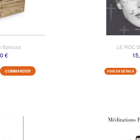
n Spinoza
LE ROC 
0 €
15
COMMANDER
VOIR EN DETAILS