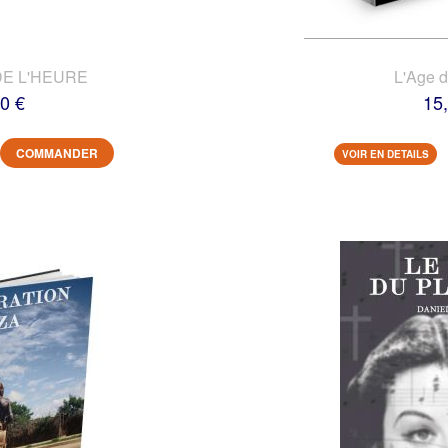
DE L'HEURE
L'Age 
0 €
15
COMMANDER
VOIR EN DETAILS