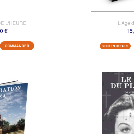
DE L'HEURE
L'Age 
0 €
15
COMMANDER
VOIR EN DETAILS