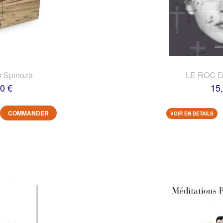
n Spinoza
LE ROC 
0 €
15
COMMANDER
VOIR EN DETAILS