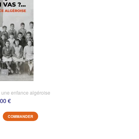
? une enfance algéroise
,00 €
COMMANDER